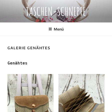
Zum
TASCHEN-SCHNEPFE
Inhalt
springen
Menü
GALERIE GENÄHTES
Genähtes